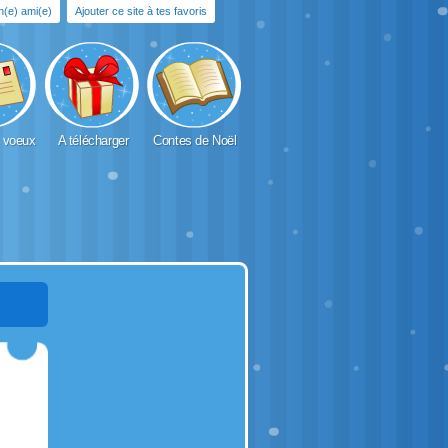
un(e) ami(e)
Ajouter ce site à tes favoris
 voeux
A télécharger
Contes de Noël