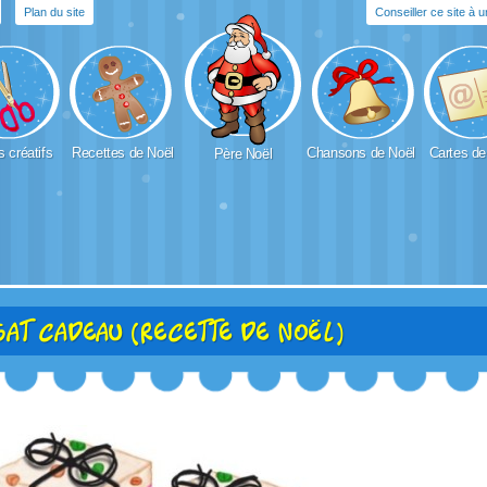
Plan du site
Conseiller ce site à 
s créatifs
Recettes de Noël
Chansons de Noël
Cartes de
Père Noël
at cadeau (recette de noël)