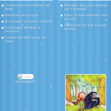
Chansons et comptines de
Partager avec tes ami(e)s
Noël
sur Facebook
Recettes de cuisine
Faire un lien pointant vers
ce site
Bricolages et loisirs créatifs
Conseiller ce site à un(e)
Coloriages de Noël à
ami(e)
imprimer
Contes de Noël à lire en
ligne
Vive
Paques
!