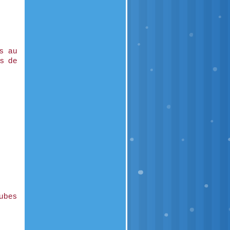
es au
és de
cubes