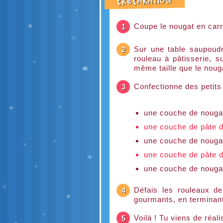
Préparation
Coupe le nougat en carr
1
Sur une table saupoudr
2
rouleau à pâtisserie, 
même taille que le noug
Confectionne des petits
3
une couche de nouga
une couche de pâte 
une couche de nouga
une couche de pâte 
une couche de nouga
Défais les rouleaux de
4
gourmants, en terminant
Voilà ! Tu viens de réal
5