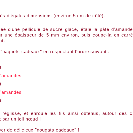
és d'égales dimensions (environ 5 cm de côté).
ée d'une pellicule de sucre glace, étale la pâte d'amand
sur une épaisseur de 5 mm environ, puis coupe-la en carr
at.
 "paquets cadeaux" en respectant l'ordre suivant :
t
d'amandes
t
d'amandes
t
 réglisse, et enroule les fils ainsi obtenus, autour des 
 par un joli nœud !
iser de délicieux "nougats cadeaux" !