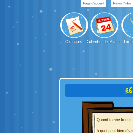
Page d'accueil
Revoir l'intro
Coloriages
Calendrier de l'Avent
Loisir
Rê
Quand tombe la nuit,
à quoi peut bien rêve