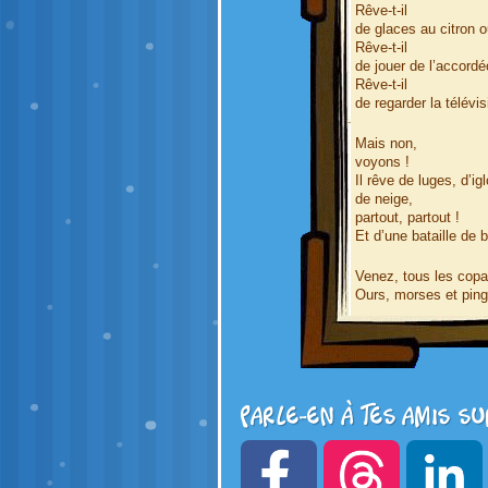
Rêve-t-il
de glaces au citron o
Rêve-t-il
de jouer de l’accordé
Rêve-t-il
de regarder la télévis
Mais non,
voyons !
Il rêve de luges, d’ig
de neige,
partout, partout !
Et d’une bataille de 
Venez, tous les copa
Ours, morses et ping
Parle-en à tes amis su