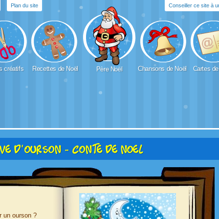
Plan du site
Conseiller ce site à 
s créatifs
Recettes de Noël
Chansons de Noël
Cartes de
Père Noël
ve d'ourson - Conte de Noel
r un ourson ?