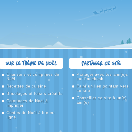
Sur le thème de Noël
Partager ce site
Chansons et comptines de
Partager avec tes ami(e)s
Noël
sur Facebook
Recettes de cuisine
Faire un lien pointant vers
ce site
Bricolages et loisirs créatifs
Conseiller ce site à un(e)
Coloriages de Noël à
ami(e)
imprimer
Contes de Noël à lire en
ligne