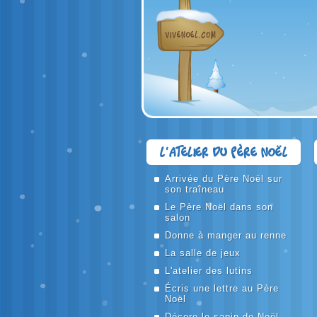
L'atelier du Père Noël
Arrivée du Père Noël sur
son traîneau
Le Père Noël dans son
salon
Donne à manger au renne
La salle de jeux
L'atelier des lutins
Écris une lettre au Père
Noël
Décore le sapin de Noël