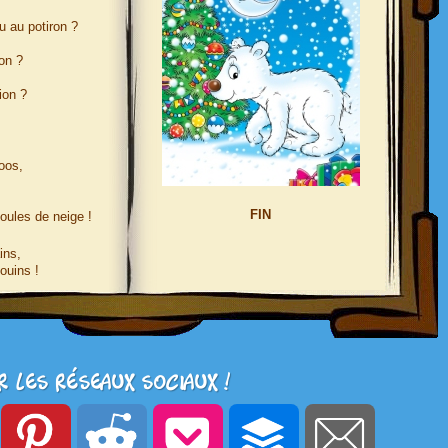
u au potiron ?
on ?
ion ?
loos,
FIN
boules de neige !
ins,
ouins !
r les réseaux sociaux !