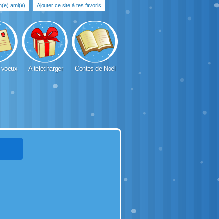
un(e) ami(e)
Ajouter ce site à tes favoris
 voeux
A télécharger
Contes de Noël