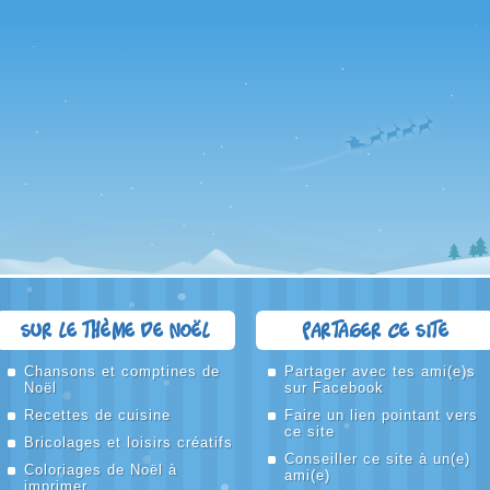
Sur le thème de Noël
Partager ce site
Chansons et comptines de
Partager avec tes ami(e)s
Noël
sur Facebook
Recettes de cuisine
Faire un lien pointant vers
ce site
Bricolages et loisirs créatifs
Conseiller ce site à un(e)
Coloriages de Noël à
ami(e)
imprimer