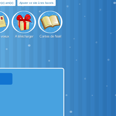
un(e) ami(e)
Ajouter ce site à tes favoris
 voeux
A télécharger
Contes de Noël