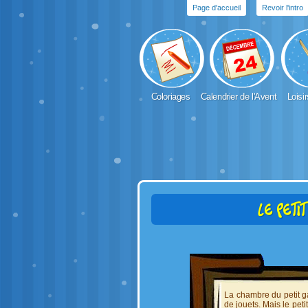
Page d'accueil
Revoir l'intro
Coloriages
Calendrier de l'Avent
Loisir
Le peti
La chambre du petit g
de jouets. Mais le peti