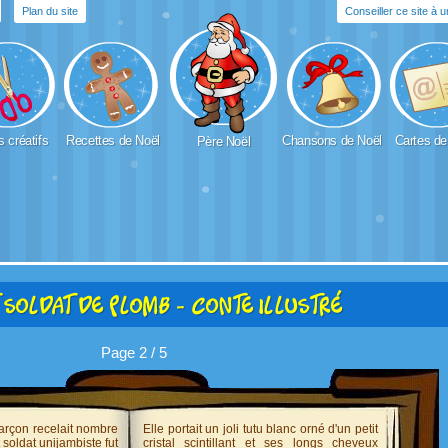
Plan du site
Conseiller ce site à 
s créatifs
Recettes de Noël
Chansons de Noël
Cartes de
Père Noël
t soldat de plomb - Conte illustré
Page 2 / 5
arçon recelait nombre
Elle portait un joli tutu blanc orné d'un petit
t soldat unijambiste fut
cristal scintillant et ses longs cheveux