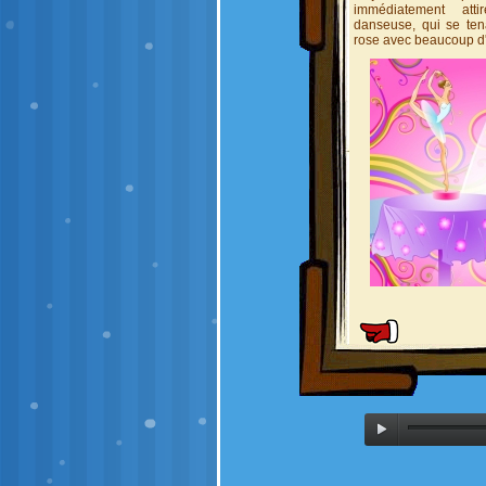
immédiatement att
danseuse, qui se tena
rose avec beaucoup d