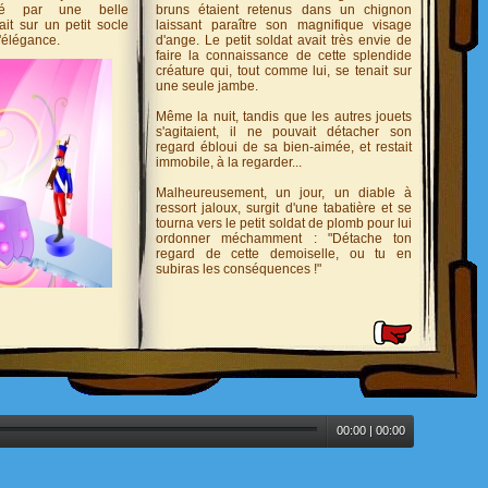
iré par une belle
bruns étaient retenus dans un chignon
it sur un petit socle
laissant paraître son magnifique visage
'élégance.
d'ange. Le petit soldat avait très envie de
faire la connaissance de cette splendide
créature qui, tout comme lui, se tenait sur
une seule jambe.
Même la nuit, tandis que les autres jouets
s'agitaient, il ne pouvait détacher son
regard ébloui de sa bien-aimée, et restait
immobile, à la regarder...
Malheureusement, un jour, un diable à
ressort jaloux, surgit d'une tabatière et se
tourna vers le petit soldat de plomb pour lui
ordonner méchamment : "Détache ton
regard de cette demoiselle, ou tu en
subiras les conséquences !"
Audio
00:00
|
00:00
Player