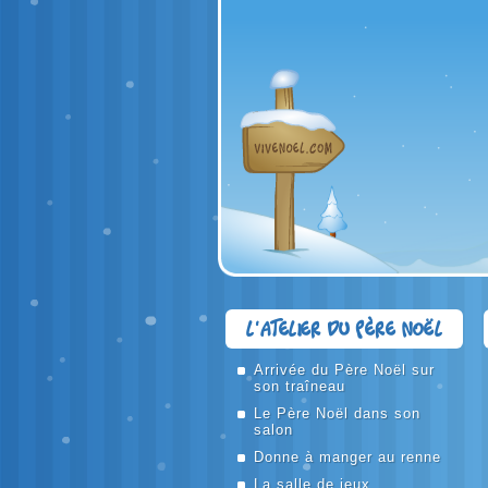
L'atelier du Père Noël
Arrivée du Père Noël sur
son traîneau
Le Père Noël dans son
salon
Donne à manger au renne
La salle de jeux