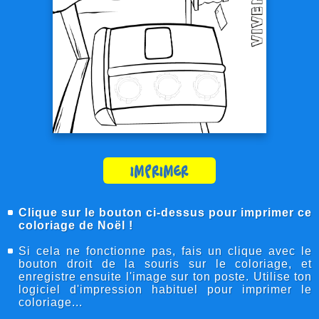
Imprimer
Clique sur le bouton ci-dessus pour imprimer ce
coloriage de Noël !
Si cela ne fonctionne pas, fais un clique avec le
bouton droit de la souris sur le coloriage, et
enregistre ensuite l'image sur ton poste. Utilise ton
logiciel d'impression habituel pour imprimer le
coloriage...