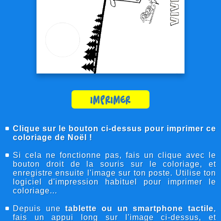
Imprimer
Clique sur le bouton ci-dessus pour imprimer ce
coloriage de Noël !
Si cela ne fonctionne pas, fais un clique avec le
bouton droit de la souris sur le coloriage, et
enregistre ensuite l'image sur ton poste. Utilise ton
logiciel d'impression habituel pour imprimer le
coloriage...
Depuis une
tablette ou un smartphone tactile
,
fais un appui long sur l'image ci-dessus, et