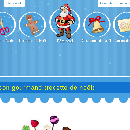
Plan du site
Conseiller ce site à 
s créatifs
Recettes de Noël
Chansons de Noël
Cartes de
Père Noël
son gourmand (recette de noël)