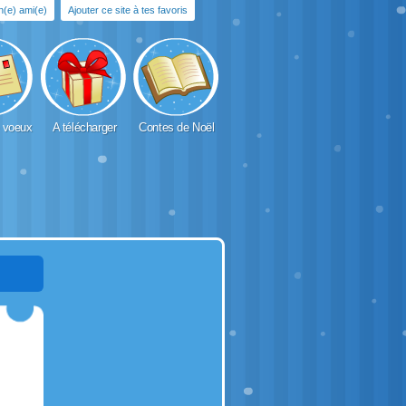
un(e) ami(e)
Ajouter ce site à tes favoris
 voeux
A télécharger
Contes de Noël