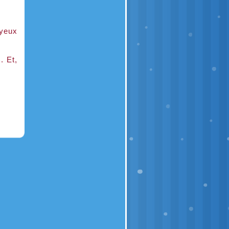
 yeux
. Et,