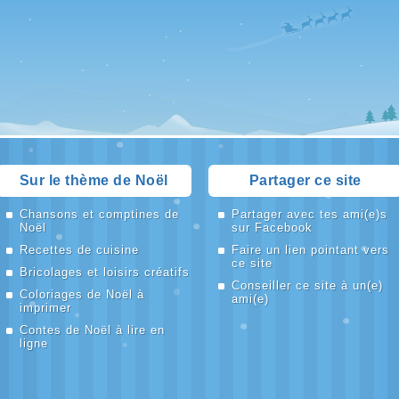
Sur le thème de Noël
Partager ce site
Chansons et comptines de
Partager avec tes ami(e)s
Noël
sur Facebook
Recettes de cuisine
Faire un lien pointant vers
ce site
Bricolages et loisirs créatifs
Conseiller ce site à un(e)
Coloriages de Noël à
ami(e)
imprimer
Contes de Noël à lire en
ligne