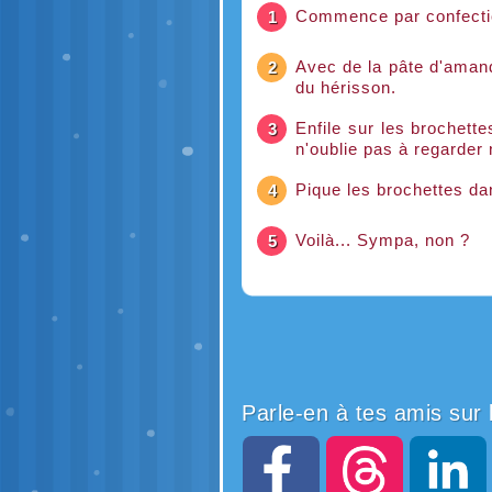
Commence par confectio
1
Avec de la pâte d'amande
2
du hérisson.
Enfile sur les brochette
3
n'oublie pas à regarder
Pique les brochettes da
4
Voilà... Sympa, non ?
5
Parle-en à tes amis sur 